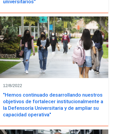
universitarios”
12/8/2022
"Hemos continuado desarrollando nuestros
objetivos de fortalecer institucionalmente a
la Defensoría Universitaria y de ampliar su
capacidad operativa"