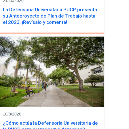
21/10/2020
La Defensoría Universitaria PUCP presenta
su Anteproyecto de Plan de Trabajo hasta
el 2023. ¡Revísalo y comenta!
16/8/2020
¿Cómo actúa la Defensoría Universitaria de